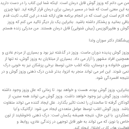
من می دانم که وزوز گوش قابل درمان است. اینکه شما این کتاب را در دست دارید
به این معنی است که شما در مسیر درستی برای درمان قرار گرفته اید. تنها چیزی
که لازم است این است که در انجام برنامه های ارائه شده در این کتاب، ثابت قدم
باقی بمانید و پشتکار داشته باشید. بنابراین یک بار دیگر تاکید می کنم که وزوز
گوش و هایپراکوزیس (بیش شنوایی) قابل درمان هستند. من مدرکی زنده هستم.
پیشگفتار دکتر سوزان ولدا
وزوز گوش پدیده دوران ماست. وزوز در گذشته نیز بود و بسیاری از مردم عادی و
همچنین افراد مشهور را آزار می داد. بسیاری از مبتلایان به وزوز گوش، نه تنها از
سوی خانواده و دوستان، بلکه اغلب حتی توسط برخی پزشکان نیز به خوبی درک
نمی شوند. این امر می تواند منجر به انزوا، بدتر شدن درک ذهنی وزوز گوش و در
نتیجه افسردگی شود.
بنابراین، وزوز گوش بوده، هست و خواهد بود. تا زمانی که علل وزوز وجود داشته
باشد، وزوز گوش نیز وجود خواهد داشت. وزوز گوش می تواند همه سنین، از
کودکان گرفته تا سالمندان را تحت تاثیر بگذارد. علل ایجاد کننده می تواند متفاوت
باشد. وزوز گوش اغلب توسط عوامل متعددی ایجاد می شود: ارگانیک و/یا
عملکردی. با این حال، نتیجه همیشه یکسان است: درک ذهنی ناخوشایند از تون
خاص یا نویز، که می تواند به طور قابل توجهی در زندگی عادی، روابط و
فعالیت های کاری اختلال ایجاد کند.