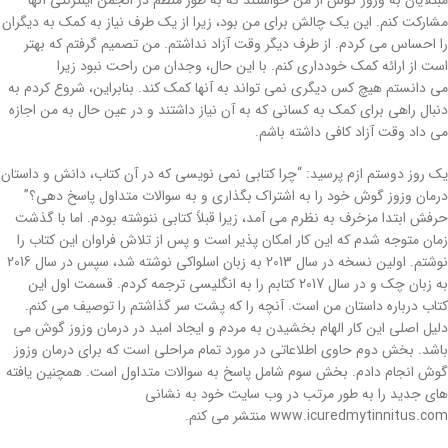
مبتلایان به وزوز گوش از من خواستند که به طور منظم در انجمن اینترنتی آنها
مشارکت کنم. این یک چالش برای من بود، زیرا از یک طرف نیاز به کمک به دیگران
را احساس می کردم. از طرف دیگر وقت آزاد نداشتم. من تصمیم گرفتم که بهتر
است از ارائه کمک خودداری کنم. با این حال، وجدان من راحت نبود زیرا
می دانستم هیچ کس دیگری نمی تواند به آنها کمک کند. بنابراین، شروع کردم به
دنبال راهی برای کمک به کسانی که به آن نیاز داشتند و در عین حال به من اجازه
می داد وقت آزاد کافی داشته باشم.
یک روز دوستم ازم پرسید: “چرا کتابی نمی نویسی که در آن کتاب، دانش و داستان
درمان وزوز گوش خود را به اشتراک بگذاری و به سوالات متداول پاسخ دهی؟”
حرفش ابتدا مزخرف به نظرم می آمد، زیرا قبلاً کتابی ننوشته بودم. اما با گذشت
زمان متوجه شدم که این کار امکان پذیر است و پس از تلاش فراوان این کتاب را
نوشتم. اولین نسخه در سال 2013 به زبان اسلواکی نوشته شد، سپس در سال 2016
به زبان چک و در سال 2017 کتابم را به انگلیسی ترجمه کردم. قسمت اول این
کتاب درباره داستان من است. آنچه را که پشت سر گذاشتم را توصیف می کنم.
دلیل اصلی این کار الهام بخشیدن به مردم و ایجاد امید در درمان وزوز گوش می
باشد. بخش دوم حاوی اطلاعاتی در مورد تمام مراحلی است که برای درمان وزوز
گوش انجام دادم. بخش سوم شامل پاسخ به سوالات متداول است. همچنین یافته
های جدید را به طور مرتب در وب سایت خود به نشانی
www.icuredmytinnitus.com منتشر می کنم.