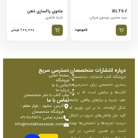
IELTS 2
جادوی پاکسازی ذهن
سید محسن موسوی لموکی
نازیلا طاهری
ناموجود
۱۰۰,۰۰۰
تومان
درباره انتشارات متخصصان
دسترسی سریع
صفحه اصلی
فروشگاه کتاب انتشارات متخصصان،
فروشگاه
بستری تخصصی برای دسترسی به
تماس با ما
درباره ما
کتاب‌ها و منابعی است که بر پایه
چاپ کتاب با نشر متخصصان
تماس با ما
علم، تجربه و نیازهای واقعی جامعه
آدرس: مشهد - بلوار معلم -
شکل گرفته‌اند. ما بر این باوریم که
فروشگاه متخصصان
کلید حل چالش‌های امروز، در انتقال
شماره تماس: 91091128-021
درستِ تجربه‌ها و تخصص‌ها نهفته
info@motekhassesan.com
است. بر همین اساس، در این