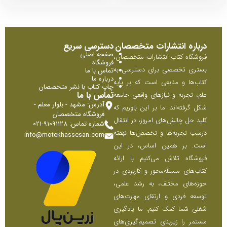
درباره انتشارات متخصصان
دسترسی سریع
صفحه اصلی
فروشگاه کتاب انتشارات متخصصان،
فروشگاه
بستری تخصصی برای دسترسی به
تماس با ما
درباره ما
کتاب‌ها و منابعی است که بر پایه
چاپ کتاب با نشر متخصصان
تماس با ما
علم، تجربه و نیازهای واقعی جامعه
آدرس: مشهد - بلوار معلم -
شکل گرفته‌اند. ما بر این باوریم که
فروشگاه متخصصان
کلید حل چالش‌های امروز، در انتقال
شماره تماس: 91091128-021
درستِ تجربه‌ها و تخصص‌ها نهفته
info@motekhassesan.com
است. بر همین اساس، در این
فروشگاه تلاش می‌کنیم با ارائه
کتاب‌های مسئله‌محور و کاربردی در
حوزه‌های مختلف، به رشد علمی،
توسعه فردی و ارتقای مهارت‌های
شغلی شما کمک کنیم. ما یادگیری
مستمر را زیربنای تصمیم‌گیری‌های